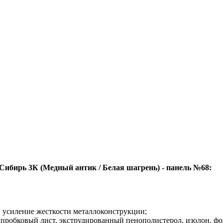
Сибирь 3К (Медный антик / Белая шагрень) - панель №68:
:
усиление жесткости металлоконструкции;
пробковый лист, экструдированный пенополистерол, изолон, фол