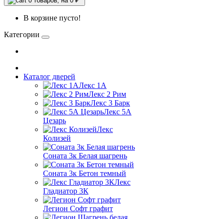
0
товаров, на 0 ₽
В корзине пусто!
Категории
Каталог дверей
Лекс 1А
Лекс 2 Рим
Лекс 3 Барк
Лекс 5А
Цезарь
Лекс
Колизей
Соната 3к Белая шагрень
Соната 3к Бетон темный
Лекс
Гладиатор 3К
Легион Софт графит