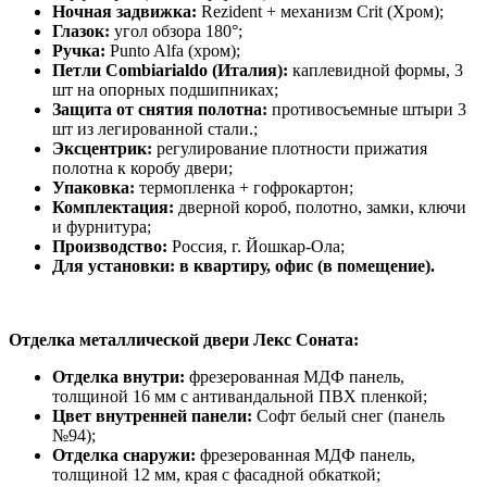
Ночная задвижка:
Rezident + механизм Crit (Хром);
Глазок:
угол обзора 180°;
Ручка:
Punto Alfa (хром);
Петли Combiarialdo (Италия):
каплевидной формы, 3
шт на опорных подшипниках;
Защита от снятия полотна:
противосъемные штыри 3
шт из легированной стали.;
Эксцентрик:
регулирование плотности прижатия
полотна к коробу двери;
Упаковка:
термопленка + гофрокартон;
Комплектация:
дверной короб, полотно, замки, ключи
и фурнитура;
Производство:
Россия, г. Йошкар-Ола;
Для установки: в квартиру, офис (в помещение).
Отделка металлической двери Лекс Соната:
Отделка внутри:
фрезерованная МДФ панель,
толщиной 16 мм с антивандальной ПВХ пленкой;
Цвет внутренней панели:
Софт белый снег (панель
№94);
Отделка снаружи:
фрезерованная МДФ панель,
толщиной 12 мм, края с фасадной обкаткой;