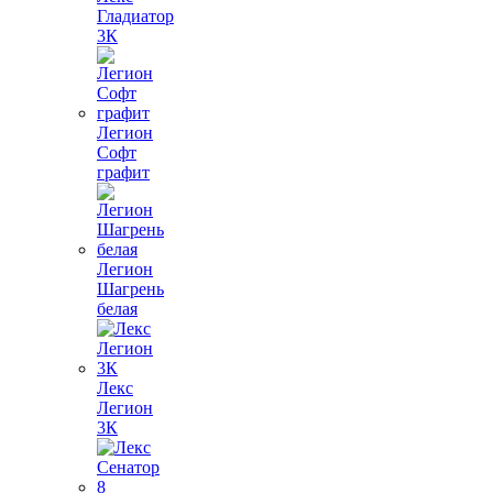
Гладиатор
3К
Легион
Софт
графит
Легион
Шагрень
белая
Лекс
Легион
3К