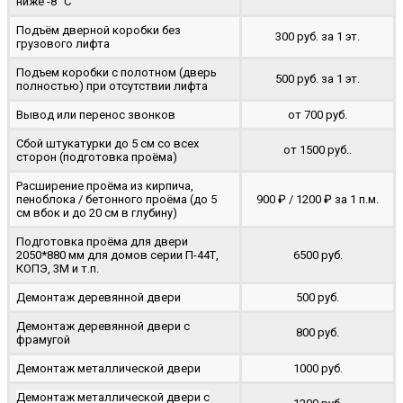
ниже -8 °C
Подъём дверной коробки без
300 руб. за 1 эт.
грузового лифта
Подъем коробки с полотном (дверь
500 руб. за 1 эт.
полностью) при отсутствии лифта
Вывод или перенос звонков
от 700 руб.
Сбой штукатурки до 5 см со всех
от 1500 руб..
сторон (подготовка проёма)
Расширение проёма из кирпича,
пеноблока / бетонного проёма (до 5
900 ₽ / 1200 ₽ за 1 п.м.
cм вбок и до 20 см в глубину)
Подготовка проёма для двери
2050*880 мм для домов серии П-44Т,
6500 руб.
КОПЭ, 3М и т.п.
Демонтаж деревянной двери
500 руб.
Демонтаж деревянной двери с
800 руб.
фрамугой
Демонтаж металлической двери
1000 руб.
Демонтаж металлической двери с