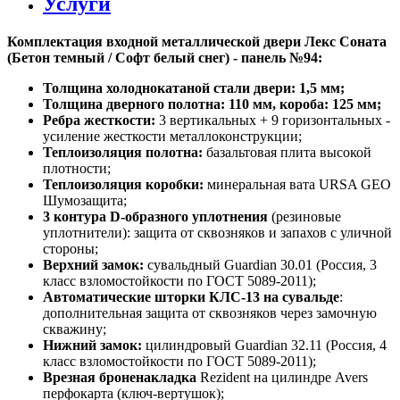
Услуги
Комплектация входной металлической двери Лекс Соната
(Бетон темный / Софт белый снег) - панель №94:
Толщина холоднокатаной стали двери: 1,5 мм;
Толщина дверного полотна: 110 мм, короба: 125 мм;
Ребра жесткости:
3 вертикальных + 9 горизонтальных -
усиление жесткости металлоконструкции;
Теплоизоляция полотна:
базальтовая плита высокой
плотности;
Теплоизоляция коробки:
минеральная вата URSA GEO
Шумозащита;
3 контура D-образного уплотнения
(резиновые
уплотнители): защита от сквозняков и запахов с уличной
стороны;
Верхний замок:
сувальдный Guardian 30.01 (Россия, 3
класс взломостойкости по ГОСТ 5089-2011);
Автоматические шторки КЛС-13 на сувальде
:
дополнительная защита от сквозняков через замочную
скважину;
Нижний замок:
цилиндровый Guardian 32.11 (Россия, 4
класс взломостойкости по ГОСТ 5089-2011);
Врезная броненакладка
Rezident на цилиндре Avers
перфокарта (ключ-вертушок);