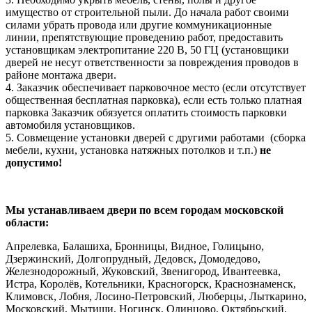
имущество от строительной пыли. До начала работ своими
силами убрать провода или другие коммуникационные
линии, препятствующие проведению работ, предоставить
установщикам электропитание 220 В, 50 ГЦ (установщики
дверей не несут ответственности за повреждения проводов в
районе монтажа двери.
4. Заказчик обеспечивает парковочное место (если отсутствует
общественная бесплатная парковка), если есть только платная
парковка Заказчик обязуется оплатить стоимость парковки
автомобиля установщиков.
5. Совмещение установки дверей с другими работами (сборка
мебели, кухни, установка натяжных потолков и т.п.)
не
допустимо!
Мы устанавливаем двери по всем городам московской
области:
Апрелевка, Балашиха, Бронницы, Видное, Голицыно,
Дзержинский, Долгопрудный, Дедовск, Домодедово,
Железнодорожный, Жуковский, Звенигород, Ивантеевка,
Истра, Королёв, Котельники, Красногорск, Краснознаменск,
Климовск, Лобня, Лосино-Петровский, Люберцы, Лыткарино,
Московский, Мытищи, Ногинск, Одинцово, Октябрьский,