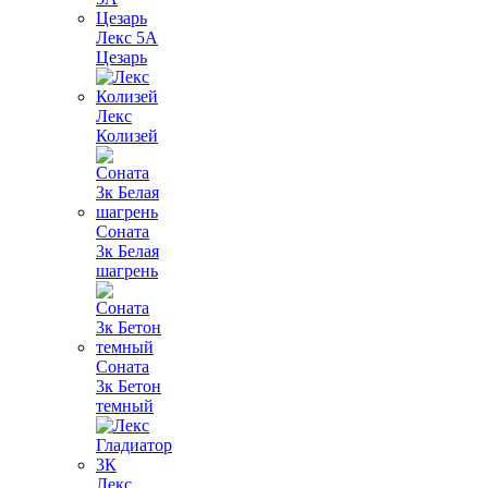
Лекс 5А
Цезарь
Лекс
Колизей
Соната
3к Белая
шагрень
Соната
3к Бетон
темный
Лекс