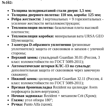
№102:
Толщина холоднокатаной стали двери: 1,5 мм;
Толщина дверного полотна: 110 мм, короба: 125 мм;
Ребра жесткости:
3 вертикальных + 9 горизонтальных -
усиление жесткости металлоконструкции;
Теплоизоляция полотна:
базальтовая плита высокой
плотности;
Теплоизоляция коробки:
минеральная вата URSA GEO
Шумозащита;
3 контура D-образного уплотнения
(резиновые
уплотнители): защита от сквозняков и запахов с уличной
стороны;
Верхний замок:
сувальдный Guardian 30.01 (Россия, 3
класс взломостойкости по ГОСТ 5089-2011);
Автоматические шторки КЛС-13 на сувальде
:
дополнительная защита от сквозняков через замочную
скважину;
Нижний замок:
цилиндровый Guardian 32.11 (Россия, 4
класс взломостойкости по ГОСТ 5089-2011);
Врезная броненакладка
Rezident на цилиндре Avers
перфокарта (ключ-вертушок);
Ночная задвижка:
Rezident + механизм Crit (Хром);
Глазок:
угол обзора 180°;
Ручка:
Punto Alfa (хром);