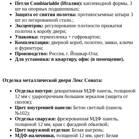
Петли Combiarialdo (Италия):
каплевидной формы, 3
шт на опорных подшипниках;
Защита от снятия полотна:
противосъемные штыри 3
шт из легированной стали.;
Эксцентрик:
регулирование плотности прижатия
полотна к коробу двери;
Упаковка:
термопленка + гофрокартон;
Комплектация:
дверной короб, полотно, замки, ключи
и фурнитура;
Производство:
Россия, г. Йошкар-Ола;
Для установки: в квартиру, офис (в помещение).
Отделка металлической двери Лекс Соната:
Отделка внутри:
декоративная МДФ панель, толщиной
12 мм с ударопрочным большим зеркалом (защита от
сколов);
Цвет внутренней панели:
Бетон светлый (панель
№102);
Отделка снаружи:
фрезерованная МДФ панель,
толщиной 12 мм, края с фасадной обкаткой;
Цвет наружной отделки:
Белая шагрень;
МДФ-наличники,
толщиной 12 мм, цвет: Белая