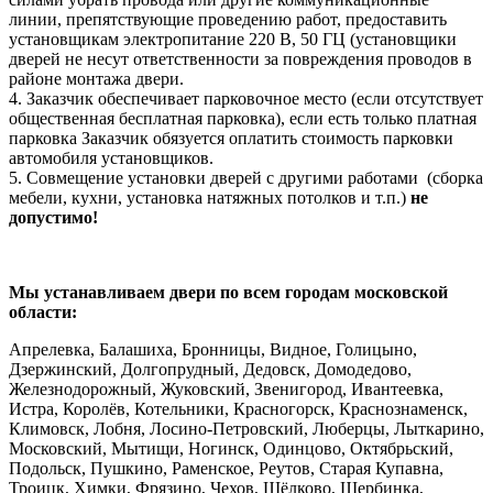
линии, препятствующие проведению работ, предоставить
установщикам электропитание 220 В, 50 ГЦ (установщики
дверей не несут ответственности за повреждения проводов в
районе монтажа двери.
4. Заказчик обеспечивает парковочное место (если отсутствует
общественная бесплатная парковка), если есть только платная
парковка Заказчик обязуется оплатить стоимость парковки
автомобиля установщиков.
5. Совмещение установки дверей с другими работами (сборка
мебели, кухни, установка натяжных потолков и т.п.)
не
допустимо!
Мы устанавливаем двери по всем городам московской
области:
Апрелевка, Балашиха, Бронницы, Видное, Голицыно,
Дзержинский, Долгопрудный, Дедовск, Домодедово,
Железнодорожный, Жуковский, Звенигород, Ивантеевка,
Истра, Королёв, Котельники, Красногорск, Краснознаменск,
Климовск, Лобня, Лосино-Петровский, Люберцы, Лыткарино,
Московский, Мытищи, Ногинск, Одинцово, Октябрьский,
Подольск, Пушкино, Раменское, Реутов, Старая Купавна,
Троицк, Химки, Фрязино, Чехов, Щёлково, Щербинка,