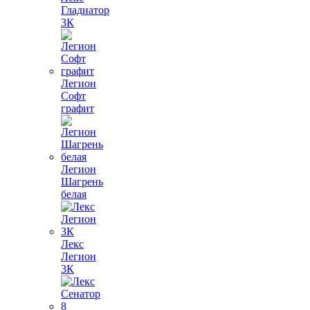
Гладиатор
3К
Легион
Софт
графит
Легион
Шагрень
белая
Лекс
Легион
3К