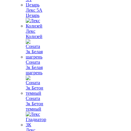
Лекс 5А
Цезарь
Лекс
Колизей
Соната
3к Белая
шагрень
Соната
3к Бетон
темный
Лекс