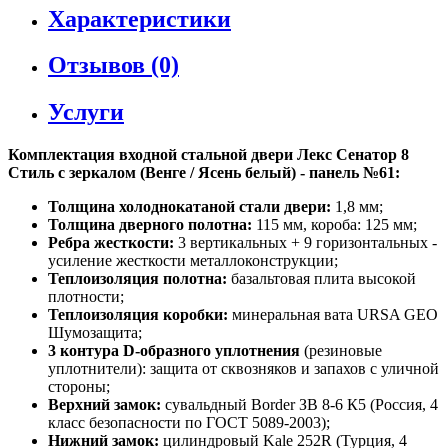
Характеристики
Отзывов (0)
Услуги
Комплектация входной стальной двери Лекс Сенатор 8
Стиль с зеркалом (Венге / Ясень белый) - панель №61:
Толщина холоднокатаной стали двери:
1,8 мм;
Толщина дверного полотна:
115 мм, короба: 125 мм;
Ребра жесткости:
3 вертикальных + 9 горизонтальных -
усиление жесткости металлоконструкции;
Теплоизоляция полотна:
базальтовая плита высокой
плотности;
Теплоизоляция коробки:
минеральная вата URSA GEO
Шумозащита;
3 контура D-образного уплотнения
(резиновые
уплотнители): защита от сквозняков и запахов с уличной
стороны;
Верхний замок:
сувальдный Border ЗВ 8-6 К5 (Россия, 4
класс безопасности по ГОСТ 5089-2003);
Нижний замок:
цилиндровый Kale 252R (Турция, 4