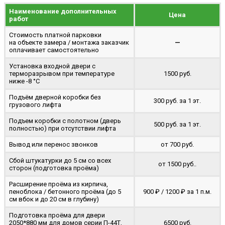
Наименование дополнительных
Цена
работ
Стоимость платной парковки
на объекте замера / монтажа заказчик
—
оплачивает самостоятельно
Установка входной двери с
терморазрывом при температуре
1500 руб.
ниже -8 °C
Подъём дверной коробки без
300 руб. за 1 эт.
грузового лифта
Подъем коробки с полотном (дверь
500 руб. за 1 эт.
полностью) при отсутствии лифта
Вывод или перенос звонков
от 700 руб.
Сбой штукатурки до 5 см со всех
от 1500 руб..
сторон (подготовка проёма)
Расширение проёма из кирпича,
пеноблока / бетонного проёма (до 5
900 ₽ / 1200 ₽ за 1 п.м.
cм вбок и до 20 см в глубину)
Подготовка проёма для двери
2050*880 мм для домов серии П-44Т,
6500 руб.