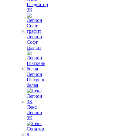
Гладиатор
3К
Легион
Софт
графит
Легион
Шагрень
белая
Лекс
Легион
3К