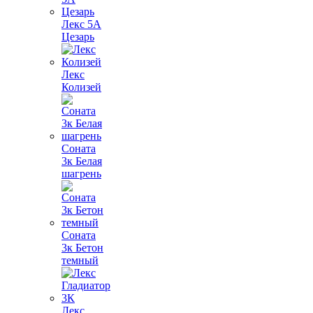
Лекс 5А
Цезарь
Лекс
Колизей
Соната
3к Белая
шагрень
Соната
3к Бетон
темный
Лекс