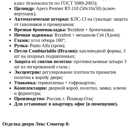
класс безопасности по ГОСТ 5089-2003);
Цилиндр:
Apecs Premier RT-110 (50х10х50) (ключ-
вертушок);
Автоматические шторки:
КЛС-13 на сувальде: защита
от сквозняков и промерзания;
Врезная броненакладка:
Rezident + бронечашка;
Ночная задвижка:
Rezident + механизм Crit (Хром);
Глазок:
угол обзора 180°;
Ручка:
Punto Alfa (хром);
Петли Combiarialdo (Италия):
каплевидной формы, 3
шт на опорных подшипниках;
Защита от снятия полотна:
противосъемные штыри 3
шт из легированной стали.;
Эксцентрик:
регулирование плотности прижатия
полотна к коробу двери;
Упаковка:
термопленка + гофрокартон;
Комплектация:
дверной короб, полотно, замки, ключи
и фурнитура;
Производство:
Россия, г. Йошкар-Ола;
Для установки: в квартиру, офис (в помещение).
Отделка двери Лекс Сенатор 8: