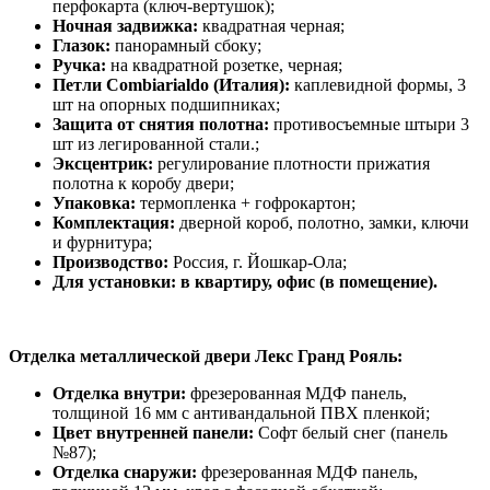
перфокарта (ключ-вертушок);
Ночная задвижка:
квадратная черная;
Глазок:
панорамный сбоку;
Ручка:
на квадратной розетке, черная;
Петли Combiarialdo (Италия):
каплевидной формы, 3
шт на опорных подшипниках;
Защита от снятия полотна:
противосъемные штыри 3
шт из легированной стали.;
Эксцентрик:
регулирование плотности прижатия
полотна к коробу двери;
Упаковка:
термопленка + гофрокартон;
Комплектация:
дверной короб, полотно, замки, ключи
и фурнитура;
Производство:
Россия, г. Йошкар-Ола;
Для установки: в квартиру, офис (в помещение).
Отделка металлической двери Лекс Гранд Рояль:
Отделка внутри:
фрезерованная МДФ панель,
толщиной 16 мм с антивандальной ПВХ пленкой;
Цвет внутренней панели:
Софт белый снег (панель
№87);
Отделка снаружи:
фрезерованная МДФ панель,