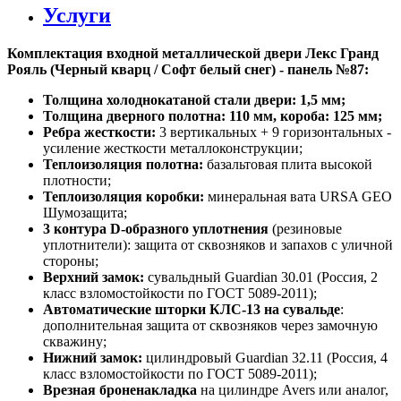
Услуги
Комплектация входной металлической двери Лекс Гранд
Рояль (Черный кварц / Софт белый снег) - панель №87:
Толщина холоднокатаной стали двери: 1,5 мм;
Толщина дверного полотна: 110 мм, короба: 125 мм;
Ребра жесткости:
3 вертикальных + 9 горизонтальных -
усиление жесткости металлоконструкции;
Теплоизоляция полотна:
базальтовая плита высокой
плотности;
Теплоизоляция коробки:
минеральная вата URSA GEO
Шумозащита;
3 контура D-образного уплотнения
(резиновые
уплотнители): защита от сквозняков и запахов с уличной
стороны;
Верхний замок:
сувальдный Guardian 30.01 (Россия, 2
класс взломостойкости по ГОСТ 5089-2011);
Автоматические шторки КЛС-13 на сувальде
:
дополнительная защита от сквозняков через замочную
скважину;
Нижний замок:
цилиндровый Guardian 32.11 (Россия, 4
класс взломостойкости по ГОСТ 5089-2011);
Врезная броненакладка
на цилиндре Avers или аналог,