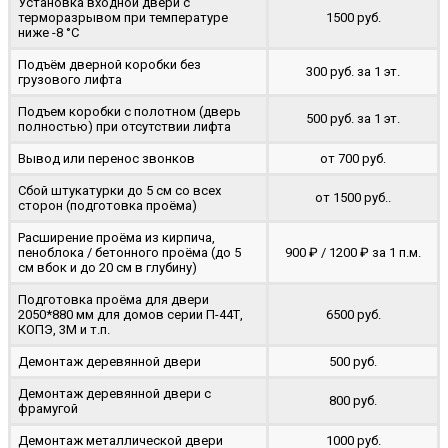
Установка входной двери с
терморазрывом при температуре
1500 руб.
ниже -8 °C
Подъём дверной коробки без
300 руб. за 1 эт.
грузового лифта
Подъем коробки с полотном (дверь
500 руб. за 1 эт.
полностью) при отсутствии лифта
Вывод или перенос звонков
от 700 руб.
Сбой штукатурки до 5 см со всех
от 1500 руб..
сторон (подготовка проёма)
Расширение проёма из кирпича,
пеноблока / бетонного проёма (до 5
900 ₽ / 1200 ₽ за 1 п.м.
cм вбок и до 20 см в глубину)
Подготовка проёма для двери
2050*880 мм для домов серии П-44Т,
6500 руб.
КОПЭ, 3М и т.п.
Демонтаж деревянной двери
500 руб.
Демонтаж деревянной двери с
800 руб.
фрамугой
Демонтаж металлической двери
1000 руб.