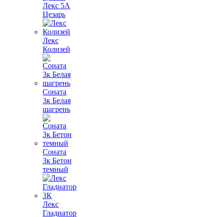
Лекс 5А
Цезарь
Лекс
Колизей
Соната
3к Белая
шагрень
Соната
3к Бетон
темный
Лекс
Гладиатор