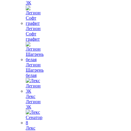
3К
Легион
Софт
графит
Легион
Шагрень
белая
Лекс
Легион
3К
Лекс