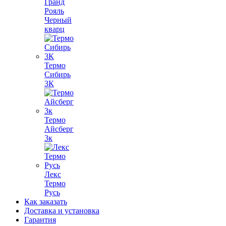
Гранд
Рояль
Черный
кварц
Термо
Сибирь
3К
Термо
Айсберг
3к
Лекс
Термо
Русь
Как заказать
Доставка и установка
Гарантия