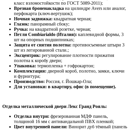
класс взломостойкости по ГОСТ 5089-2011);
Врезная броненакладка
на цилиндре Avers или аналог,
перфокарта (ключ-вертушок);
Ночная задвижка:
квадратная черная;
Глазок:
панорамный сбоку;
Ручка:
на квадратной розетке, черная;
Петли Combiarialdo (Италия):
каплевидной формы, 3
шт на опорных подшипниках;
Защита от снятия полотна:
противосъемные штыри 3
шт из легированной стали.;
Эксцентрик:
регулирование плотности прижатия
полотна к коробу двери;
Упаковка:
термопленка + гофрокартон;
Комплектация:
дверной короб, полотно, замки, ключи
и фурнитура;
Производство:
Россия, г. Йошкар-Ола;
Для установки: в квартиру, офис (в помещение).
Отделка металлической двери Лекс Гранд Рояль:
Отделка внутри:
фрезерованная МДФ панель,
толщиной 16 мм с антивандальной ПВХ пленкой;
Цвет внутренней панели:
Винорит дуб тёмный (панель