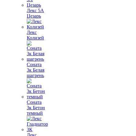
Лекс 5А
Цезарь
Лекс
Колизей
Соната
3к Белая
шагрень
Соната
3к Бетон
темный
Лекс