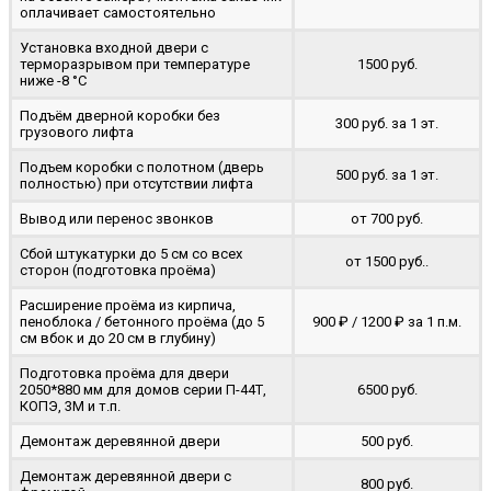
оплачивает самостоятельно
Установка входной двери с
терморазрывом при температуре
1500 руб.
ниже -8 °C
Подъём дверной коробки без
300 руб. за 1 эт.
грузового лифта
Подъем коробки с полотном (дверь
500 руб. за 1 эт.
полностью) при отсутствии лифта
Вывод или перенос звонков
от 700 руб.
Сбой штукатурки до 5 см со всех
от 1500 руб..
сторон (подготовка проёма)
Расширение проёма из кирпича,
пеноблока / бетонного проёма (до 5
900 ₽ / 1200 ₽ за 1 п.м.
cм вбок и до 20 см в глубину)
Подготовка проёма для двери
2050*880 мм для домов серии П-44Т,
6500 руб.
КОПЭ, 3М и т.п.
Демонтаж деревянной двери
500 руб.
Демонтаж деревянной двери с
800 руб.