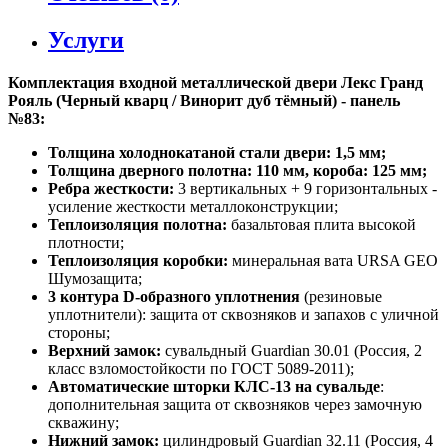
Услуги
Комплектация входной металлической двери Лекс Гранд
Рояль (Черный кварц / Винорит дуб тёмный) - панель
№83:
Толщина холоднокатаной стали двери: 1,5 мм;
Толщина дверного полотна: 110 мм, короба: 125 мм;
Ребра жесткости:
3 вертикальных + 9 горизонтальных -
усиление жесткости металлоконструкции;
Теплоизоляция полотна:
базальтовая плита высокой
плотности;
Теплоизоляция коробки:
минеральная вата URSA GEO
Шумозащита;
3 контура D-образного уплотнения
(резиновые
уплотнители): защита от сквозняков и запахов с уличной
стороны;
Верхний замок:
сувальдный Guardian 30.01 (Россия, 2
класс взломостойкости по ГОСТ 5089-2011);
Автоматические шторки КЛС-13 на сувальде
:
дополнительная защита от сквозняков через замочную
скважину;
Нижний замок:
цилиндровый Guardian 32.11 (Россия, 4