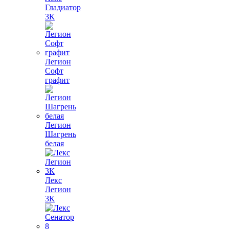
Гладиатор
3К
Легион
Софт
графит
Легион
Шагрень
белая
Лекс
Легион
3К