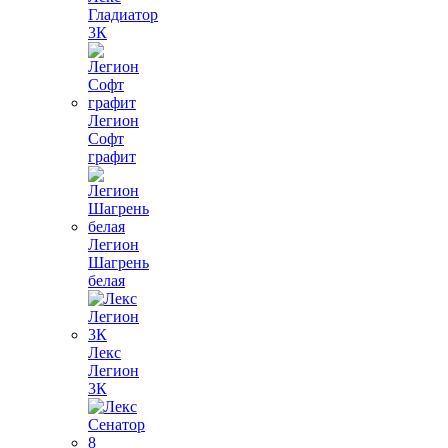
Гладиатор
3К
Легион
Софт
графит
Легион
Шагрень
белая
Лекс
Легион
3К