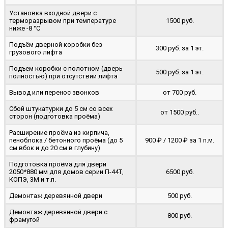
Установка входной двери с
терморазрывом при температуре
1500 руб.
ниже -8 °C
Подъём дверной коробки без
300 руб. за 1 эт.
грузового лифта
Подъем коробки с полотном (дверь
500 руб. за 1 эт.
полностью) при отсутствии лифта
Вывод или перенос звонков
от 700 руб.
Сбой штукатурки до 5 см со всех
от 1500 руб..
сторон (подготовка проёма)
Расширение проёма из кирпича,
пеноблока / бетонного проёма (до 5
900 ₽ / 1200 ₽ за 1 п.м.
cм вбок и до 20 см в глубину)
Подготовка проёма для двери
2050*880 мм для домов серии П-44Т,
6500 руб.
КОПЭ, 3М и т.п.
Демонтаж деревянной двери
500 руб.
Демонтаж деревянной двери с
800 руб.
фрамугой