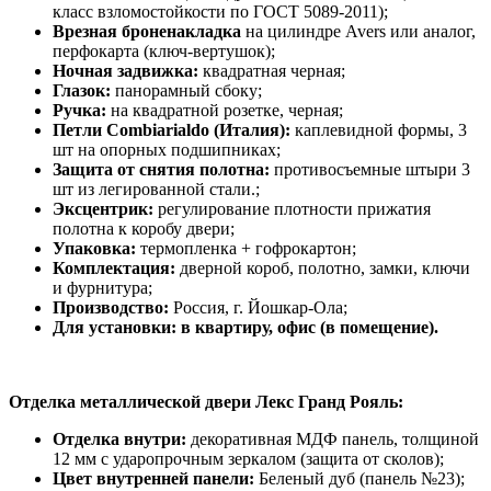
класс взломостойкости по ГОСТ 5089-2011);
Врезная броненакладка
на цилиндре Avers или аналог,
перфокарта (ключ-вертушок);
Ночная задвижка:
квадратная черная;
Глазок:
панорамный сбоку;
Ручка:
на квадратной розетке, черная;
Петли Combiarialdo (Италия):
каплевидной формы, 3
шт на опорных подшипниках;
Защита от снятия полотна:
противосъемные штыри 3
шт из легированной стали.;
Эксцентрик:
регулирование плотности прижатия
полотна к коробу двери;
Упаковка:
термопленка + гофрокартон;
Комплектация:
дверной короб, полотно, замки, ключи
и фурнитура;
Производство:
Россия, г. Йошкар-Ола;
Для установки: в квартиру, офис (в помещение).
Отделка металлической двери Лекс Гранд Рояль:
Отделка внутри:
декоративная МДФ панель, толщиной
12 мм с ударопрочным зеркалом (защита от сколов);
Цвет внутренней панели:
Беленый дуб (панель №23);