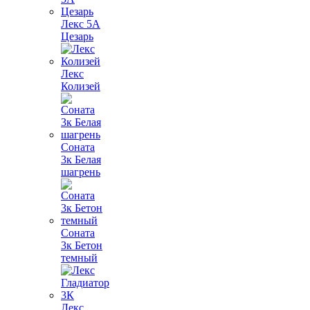
Лекс 5А
Цезарь
Лекс
Колизей
Соната
3к Белая
шагрень
Соната
3к Бетон
темный
Лекс