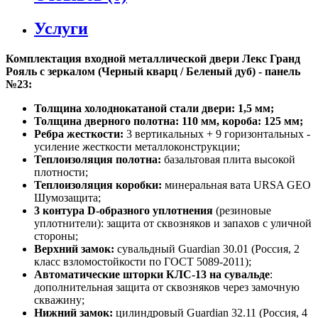
Услуги
Комплектация входной металлической двери Лекс Гранд
Рояль с зеркалом (Черный кварц / Беленый дуб) - панель
№23:
Толщина холоднокатаной стали двери: 1,5 мм;
Толщина дверного полотна: 110 мм, короба: 125 мм;
Ребра жесткости:
3 вертикальных + 9 горизонтальных -
усиление жесткости металлоконструкции;
Теплоизоляция полотна:
базальтовая плита высокой
плотности;
Теплоизоляция коробки:
минеральная вата URSA GEO
Шумозащита;
3 контура D-образного уплотнения
(резиновые
уплотнители): защита от сквозняков и запахов с уличной
стороны;
Верхний замок:
сувальдный Guardian 30.01 (Россия, 2
класс взломостойкости по ГОСТ 5089-2011);
Автоматические шторки КЛС-13 на сувальде
:
дополнительная защита от сквозняков через замочную
скважину;
Нижний замок:
цилиндровый Guardian 32.11 (Россия, 4