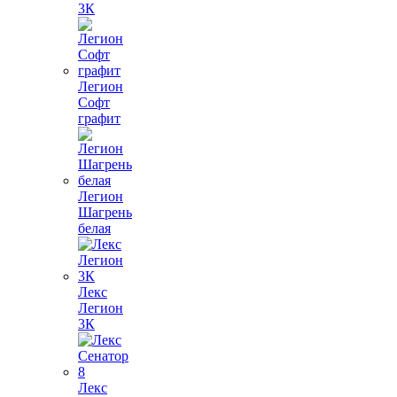
3К
Легион
Софт
графит
Легион
Шагрень
белая
Лекс
Легион
3К
Лекс