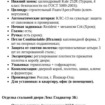
Нижний замок:
цилиндровый Kale 252R (Турция, 4
класс безопасности по ГОСТ 5089-2003);
Цилиндр:
строительный Fuaro/Apecs/Punto (ключ-
вертушок);
Автоматические шторки:
КЛС-13 на сувальде: защита
от сквозняков и промерзания;
Ночная задвижка:
Rezident + механизм Crit (Хром);
Глазок:
есть;
Ручка:
есть (хром);
Петли Combiarialdo (Италия):
каплевидной формы, 3
шт на опорных подшипниках;
Защита от снятия полотна:
противосъемные штыри 3
шт из легированной стали.;
Эксцентрик:
регулирование плотности прижатия
полотна к коробу двери;
Упаковка:
термопленка + гофрокартон;
Комплектация:
дверной короб, полотно, замки, ключи
и фурнитура;
Производство:
Россия, г. Йошкар-Ола;
Для установки: в квартиру, офис (в помещение).
Отделка стальной двери Лекс Гладиатор 3К: