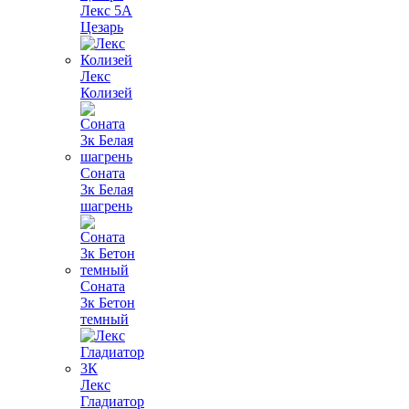
Лекс 5А
Цезарь
Лекс
Колизей
Соната
3к Белая
шагрень
Соната
3к Бетон
темный
Лекс
Гладиатор