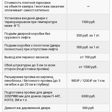
Стоимость платной парковки
на объекте замера / монтажа заказчик
—
оплачивает самостоятельно
Установка входной двери с
терморазрывом при температуре
1500 руб.
ниже -8 °C
Подъём дверной коробки без
300 руб. за 1 эт.
грузового лифта
Подъем коробки с полотном (дверь
500 руб. за 1 эт.
полностью) при отсутствии лифта
Вывод или перенос звонков
от 700 руб.
Сбой штукатурки до 5 см со всех
от 1500 руб..
сторон (подготовка проёма)
Расширение проёма из кирпича,
пеноблока / бетонного проёма (до 5
900 ₽ / 1200 ₽ за 1 п.м.
cм вбок и до 20 см в глубину)
Подготовка проёма для двери
2050*880 мм для домов серии П-44Т,
6500 руб.
КОПЭ, 3М и т.п.
Демонтаж деревянной двери
500 руб.