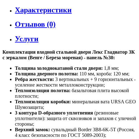
Характеристики
Отзывов (0)
Услуги
Комплектация входной стальной двери Лекс Гладиатор 3К
с зеркалом (Венге / Береза мореная) - панель №30:
Толщина холоднокатаной стали двери:
1,8 мм;
Толщина дверного полотна:
110 мм, короба: 120 мм;
Ребра жесткости:
3 вертикальных + 9 горизонтальных -
усиление жесткости металлоконструкции;
Теплоизоляция полотна:
базальтовая плита высокой
плотности;
Теплоизоляция коробки:
минеральная вата URSA GEO
Шумозащита;
3 контура D-образного уплотнения
(резиновые
уплотнители): защита от сквозняков и запахов с уличной
стороны;
Верхний замок:
сувальдный Border 3B8-6K-5Т (Россия,
4 класс безопасности по ГОСТ 5089-2003);