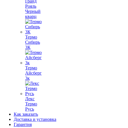
Гранд
Рояль
Черный
кварц
Термо
Сибирь
3К
Термо
Айсберг
3к
Лекс
Термо
Русь
Как заказать
Доставка и установка
Гарантия