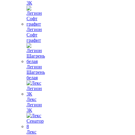
3К
Легион
Софт
графит
Легион
Шагрень
белая
Лекс
Легион
3К
Лекс