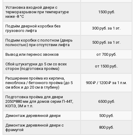
Установка входной двери с
терморазрывом при температуре
1500 руб.
ниже -8 °C
Подъём дверной коробки без
300 руб. за 1 эт.
грузового лифта
Подъем коробки с полотном (дверь
500 руб. за 1 эт.
полностью) при отсутствии лифта
Вывод или перенос звонков
от 700 руб.
Сбой штукатурки до 5 см со всех
от 1500 руб..
сторон (подготовка проёма)
Расширение проёма из кирпича,
пеноблока / бетонного проёма (до 5
900 ₽ / 1200 ₽ за 1 п.м.
cм вбок и до 20 см в глубину)
Подготовка проёма для двери
2050*880 мм для домов серии П-44Т,
6500 руб.
КОПЭ, 3М и т.п.
Демонтаж деревянной двери
500 руб.
Демонтаж деревянной двери с
800 руб.
фрамугой