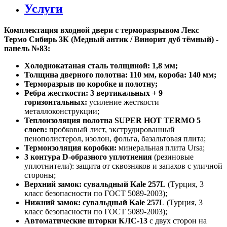
Услуги
Комплектация входной двери с терморазрывом Лекс
Термо Сибирь 3К (Медный антик / Винорит дуб тёмный) -
панель №83:
Холоднокатаная сталь толщиной: 1,8 мм;
Толщина дверного полотна: 110 мм, короба: 140 мм;
Терморазрыв по коробке и полотну;
Ребра жесткости: 3 вертикальных + 9
горизонтальных:
усиление жесткости
металлоконструкции;
Теплоизоляция полотна SUPER НОТ ТЕRМО 5
слоев:
пробковый лист, экструдированный
пенополистерол, изолон, фольга, базальтовая плита;
Термоизоляция коробки:
минеральная плита Ursa;
3 контура D-образного уплотнения
(резиновые
уплотнители): защита от сквозняков и запахов с уличной
стороны;
Верхний замок: сувальдный Kale 257L
(Турция, 3
класс безопасности по ГОСТ 5089-2003);
Нижний замок: сувальдный Kale 257L
(Турция, 3
класс безопасности по ГОСТ 5089-2003);
Автоматические шторки КЛС-13
с двух сторон на