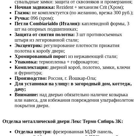
сувальдные замки: защита от сквозняков и промерзания;
Ночная задвижка:
Rezident + механизм Crit (Хром);
Глазок:
не комплектуется (по желанию, врезка 300 руб.);
Ручка:
096 (хром);
Петли Combiarialdo (Италия):
каплевидной формы, 3
шт на опорных подшипниках;
Защита от снятия полотна:
3 шт противосъемных
штыря из легированной стали;
Эксцентрик:
регулирование плотности прижатия
полотна к коробу двери;
Хромированный порог:
из нержавеющей стали;
Упаковка:
термопленка + гофрокартон;
Комплектация:
дверной короб, полотно, замки, ключи
и фурнитура;
Производство:
Россия, г. Йошкар-Ола;
Для установки на улицу: в загородный дом, коттедж,
дачу;
Внимание:
над дверью обязательно наличие козырька
или навеса, для избежания повреждения ультрафиолетом
покрытия двери.
Отделка металлической двери Лекс Термо Сибирь 3К:
Отделка внутри:
фрезерованная МДФ панель,