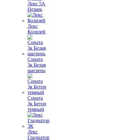
Лекс 5А
Цезарь
Лекс
Колизей
Соната
3к Белая
шагрень
Соната
3к Бетон
темный
Лекс
Гладиатор