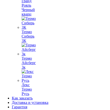
Гранд
Рояль
Черный
кварц
Термо
Сибирь
3К
Термо
Айсберг
3к
Лекс
Термо
Русь
Как заказать
Доставка и установка
Гарантия