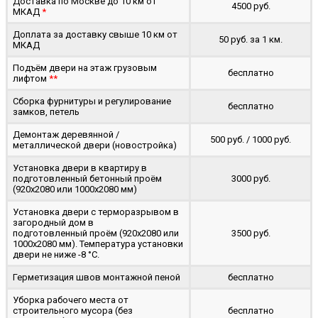
Доставка по Москве до 10 км от
4500 руб.
МКАД
*
Доплата за доставку свыше 10 км от
50 руб. за 1 км.
МКАД
Подъём двери на этаж грузовым
бесплатно
лифтом
**
Сборка фурнитуры и регулирование
бесплатно
замков, петель
Демонтаж деревянной /
500 руб. / 1000 руб.
металлической двери (новостройка)
Установка двери в квартиру в
подготовленный бетонный проём
3000 руб.
(920x2080 или 1000x2080 мм)
Установка двери с терморазрывом в
загородный дом в
подготовленный проём (920x2080 или
3500 руб.
1000x2080 мм). Температура установки
двери не ниже -8 °C.
Герметизация швов монтажной пеной
бесплатно
Уборка рабочего места от
строительного мусора (без
бесплатно