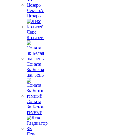
Лекс 5А
Цезарь
Лекс
Колизей
Соната
3к Белая
шагрень
Соната
3к Бетон
темный
Лекс