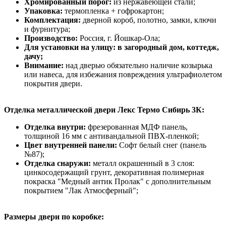
Хромированный порог:
из нержавеющей стали;
Упаковка:
термопленка + гофрокартон;
Комплектация:
дверной короб, полотно, замки, ключи
и фурнитура;
Производство:
Россия, г. Йошкар-Ола;
Для установки на улицу: в загородный дом, коттедж,
дачу;
Внимание:
над дверью обязательно наличие козырька
или навеса, для избежания повреждения ультрафиолетом
покрытия двери.
Отделка металлической двери Лекс Термо Сибирь 3К:
Отделка внутри:
фрезерованная МДФ панель,
толщиной 16 мм с антивандальной ПВХ-пленкой;
Цвет внутренней панели:
Софт белый снег (панель
№87);
Отделка снаружи:
металл окрашенный в 3 слоя:
цинкосодержащий грунт, декоративная полимерная
покраска "Медный антик Пролак" с дополнительным
покрытием "Лак Атмосферный";
Размеры двери по коробке: