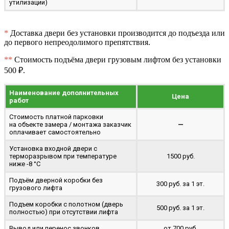
утилизации)
*
Доставка двери без установки производится до подъезда или
до первого непреодолимого препятствия.
**
Стоимость подъёма двери грузовым лифтом без установки
500 ₽.
Наименование дополнительных
Цена
работ
Стоимость платной парковки
на объекте замера / монтажа заказчик
—
оплачивает самостоятельно
Установка входной двери с
терморазрывом при температуре
1500 руб.
ниже -8 °C
Подъём дверной коробки без
300 руб. за 1 эт.
грузового лифта
Подъем коробки с полотном (дверь
500 руб. за 1 эт.
полностью) при отсутствии лифта
Вывод или перенос звонков
от 700 руб.