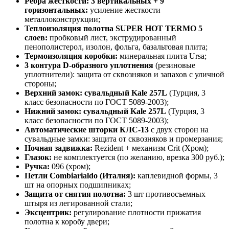
Ребра жесткости: 3 вертикальных + 9
горизонтальных:
усиление жесткости
металлоконструкции;
Теплоизоляция полотна SUPER НОТ ТЕRМО 5
слоев:
пробковый лист, экструдированный
пенополистерол, изолон, фольга, базальтовая плита;
Термоизоляция коробки:
минеральная плита Ursa;
3 контура D-образного уплотнения
(резиновые
уплотнители): защита от сквозняков и запахов с уличной
стороны;
Верхний замок: сувальдный Kale 257L
(Турция, 3
класс безопасности по ГОСТ 5089-2003);
Нижний замок: сувальдный Kale 257L
(Турция, 3
класс безопасности по ГОСТ 5089-2003);
Автоматические шторки КЛС-13
с двух сторон на
сувальдные замки: защита от сквозняков и промерзания;
Ночная задвижка:
Rezident + механизм Crit (Хром);
Глазок:
не комплектуется (по желанию, врезка 300 руб.);
Ручка:
096 (хром);
Петли Combiarialdo (Италия):
каплевидной формы, 3
шт на опорных подшипниках;
Защита от снятия полотна:
3 шт противосъемных
штыря из легированной стали;
Эксцентрик:
регулирование плотности прижатия
полотна к коробу двери;