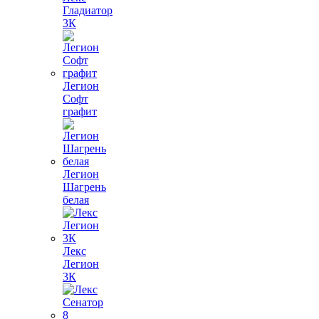
Гладиатор
3К
Легион
Софт
графит
Легион
Шагрень
белая
Лекс
Легион
3К