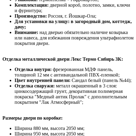
Комплектация:
дверной короб, полотно, замки, ключи
и фурнитура;
Производство:
Россия, г. Йошкар-Ола;
Для установки на улицу: в загородный дом, коттедж,
дачу;
Внимание:
над дверью обязательно наличие козырька
или навеса, для избежания повреждения ультрафиолетом
покрытия двери.
Отделка металлической двери Лекс Термо Сибирь 3К:
Отделка внутри:
фрезерованная МДФ панель,
толщиной 12 мм с антивандальной ПВХ-пленкой;
Цвет внутренней панели:
Сандал белый (панель №44);
Отделка снаружи:
металл окрашенный в 3 слоя:
цинкосодержащий грунт, декоративная полимерная
покраска "Медный антик Пролак" с дополнительным
покрытием "Лак Атмосферный";
Размеры двери по коробке:
Ширина 880 мм, высота 2050 мм;
Ширина 950 мм, высота 2050 мм;