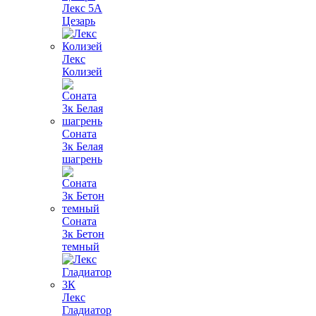
Лекс 5А
Цезарь
Лекс
Колизей
Соната
3к Белая
шагрень
Соната
3к Бетон
темный
Лекс
Гладиатор