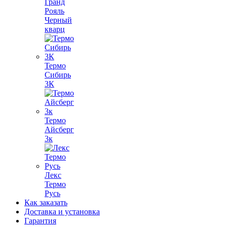
Гранд
Рояль
Черный
кварц
Термо
Сибирь
3К
Термо
Айсберг
3к
Лекс
Термо
Русь
Как заказать
Доставка и установка
Гарантия