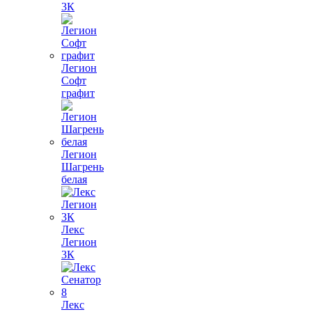
3К
Легион
Софт
графит
Легион
Шагрень
белая
Лекс
Легион
3К
Лекс