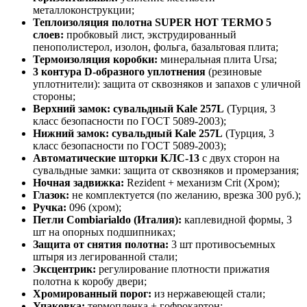
металлоконструкции;
Теплоизоляция полотна SUPER НОТ ТЕRМО 5
слоев:
пробковый лист, экструдированный
пенополистерол, изолон, фольга, базальтовая плита;
Термоизоляция коробки:
минеральная плита Ursa;
3 контура D-образного уплотнения
(резиновые
уплотнители): защита от сквозняков и запахов с уличной
стороны;
Верхний замок: сувальдный Kale 257L
(Турция, 3
класс безопасности по ГОСТ 5089-2003);
Нижний замок: сувальдный Kale 257L
(Турция, 3
класс безопасности по ГОСТ 5089-2003);
Автоматические шторки КЛС-13
с двух сторон на
сувальдные замки: защита от сквозняков и промерзания;
Ночная задвижка:
Rezident + механизм Crit (Хром);
Глазок:
не комплектуется (по желанию, врезка 300 руб.);
Ручка:
096 (хром);
Петли Combiarialdo (Италия):
каплевидной формы, 3
шт на опорных подшипниках;
Защита от снятия полотна:
3 шт противосъемных
штыря из легированной стали;
Эксцентрик:
регулирование плотности прижатия
полотна к коробу двери;
Хромированный порог:
из нержавеющей стали;
Упаковка:
термопленка + гофрокартон;